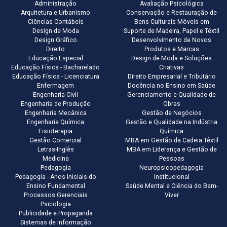
Administração
Avaliação Psicológica
Arquitetura e Urbanismo
Conservação e Restauração de
Ciências Contábeis
Bens Culturais Móveis em
Design de Moda
Suporte de Madeira, Papel e Têxtil
Design Gráfico
Desenvolvimento de Novos
Direito
Produtos e Marcas
Educação Especial
Design de Moda e Soluções
Educação Física - Bacharelado
Criativas
Educação Física - Licenciatura
Direito Empresarial e Tributário
Enfermagem
Docência no Ensino em Saúde
Engenharia Civil
Gerenciamento e Qualidade de
Engenharia de Produção
Obras
Engenharia Mecânica
Gestão de Negócios
Engenharia Química
Gestão e Qualidade na Indústria
Fisioterapia
Química
Gestão Comercial
MBA em Gestão da Cadeia Têxtil
Letras-Inglês
MBA em Liderança e Gestão de
Medicina
Pessoas
Pedagogia
Neuropsicopedagogia
Pedagogia - Anos Iniciais do
Institucional
Ensino Fundamental
Saúde Mental e Ciência do Bem-
Processos Gerenciais
Viver
Psicologia
Publicidade e Propaganda
Sistemas de Informação