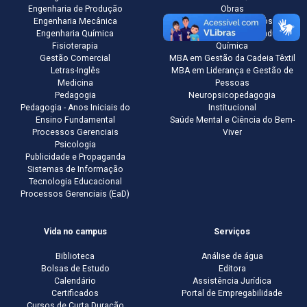
Engenharia de Produção
Obras
Engenharia Mecânica
Gestão de Negócios
Engenharia Química
Gestão e Qualidade na Indústria
Fisioterapia
Química
Gestão Comercial
MBA em Gestão da Cadeia Têxtil
Letras-Inglês
MBA em Liderança e Gestão de
Medicina
Pessoas
Pedagogia
Neuropsicopedagogia
Pedagogia - Anos Iniciais do
Institucional
Ensino Fundamental
Saúde Mental e Ciência do Bem-
Processos Gerenciais
Viver
Psicologia
Publicidade e Propaganda
Sistemas de Informação
Tecnologia Educacional
Processos Gerenciais (EaD)
Vida no campus
Serviços
Biblioteca
Análise de água
Bolsas de Estudo
Editora
Calendário
Assistência Jurídica
Certificados
Portal de Empregabilidade
Cursos de Curta Duração