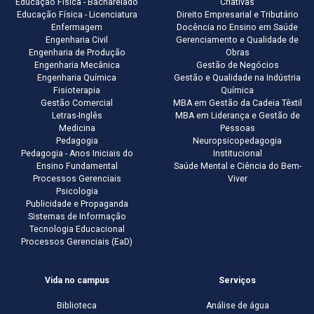
Educação Física - Bacharelado
Criativas
Educação Física - Licenciatura
Direito Empresarial e Tributário
Enfermagem
Docência no Ensino em Saúde
Engenharia Civil
Gerenciamento e Qualidade de
Engenharia de Produção
Obras
Engenharia Mecânica
Gestão de Negócios
Engenharia Química
Gestão e Qualidade na Indústria
Fisioterapia
Química
Gestão Comercial
MBA em Gestão da Cadeia Têxtil
Letras-Inglês
MBA em Liderança e Gestão de
Medicina
Pessoas
Pedagogia
Neuropsicopedagogia
Pedagogia - Anos Iniciais do
Institucional
Ensino Fundamental
Saúde Mental e Ciência do Bem-
Processos Gerenciais
Viver
Psicologia
Publicidade e Propaganda
Sistemas de Informação
Tecnologia Educacional
Processos Gerenciais (EaD)
Vida no campus
Serviços
Biblioteca
Análise de água