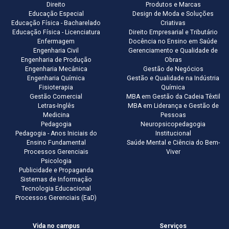
Direito
Produtos e Marcas
Educação Especial
Design de Moda e Soluções
Educação Física - Bacharelado
Criativas
Educação Física - Licenciatura
Direito Empresarial e Tributário
Enfermagem
Docência no Ensino em Saúde
Engenharia Civil
Gerenciamento e Qualidade de
Engenharia de Produção
Obras
Engenharia Mecânica
Gestão de Negócios
Engenharia Química
Gestão e Qualidade na Indústria
Fisioterapia
Química
Gestão Comercial
MBA em Gestão da Cadeia Têxtil
Letras-Inglês
MBA em Liderança e Gestão de
Medicina
Pessoas
Pedagogia
Neuropsicopedagogia
Pedagogia - Anos Iniciais do
Institucional
Ensino Fundamental
Saúde Mental e Ciência do Bem-
Processos Gerenciais
Viver
Psicologia
Publicidade e Propaganda
Sistemas de Informação
Tecnologia Educacional
Processos Gerenciais (EaD)
Vida no campus
Serviços