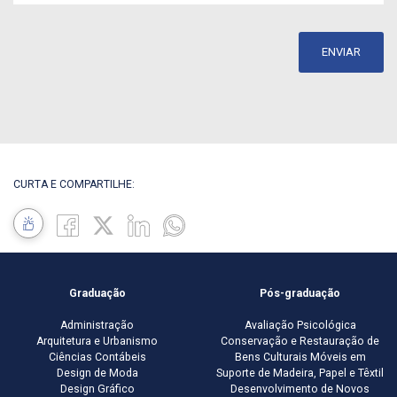
ENVIAR
CURTA E COMPARTILHE:
Graduação
Pós-graduação
Administração
Avaliação Psicológica
Arquitetura e Urbanismo
Conservação e Restauração de
Ciências Contábeis
Bens Culturais Móveis em
Design de Moda
Suporte de Madeira, Papel e Têxtil
Design Gráfico
Desenvolvimento de Novos