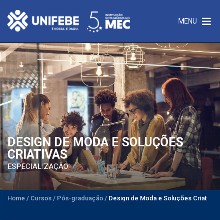
MENU
DESIGN DE MODA E SOLUÇÕES
CRIATIVAS
ESPECIALIZAÇÃO
Home
/
Cursos
/
Pós-graduação
/
Design de Moda e Soluções Criativas