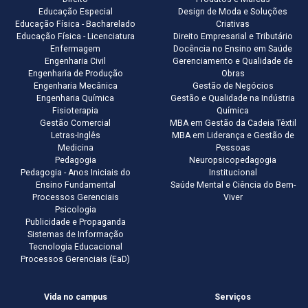
Educação Especial
Design de Moda e Soluções
Educação Física - Bacharelado
Criativas
Educação Física - Licenciatura
Direito Empresarial e Tributário
Enfermagem
Docência no Ensino em Saúde
Engenharia Civil
Gerenciamento e Qualidade de
Engenharia de Produção
Obras
Engenharia Mecânica
Gestão de Negócios
Engenharia Química
Gestão e Qualidade na Indústria
Fisioterapia
Química
Gestão Comercial
MBA em Gestão da Cadeia Têxtil
Letras-Inglês
MBA em Liderança e Gestão de
Medicina
Pessoas
Pedagogia
Neuropsicopedagogia
Pedagogia - Anos Iniciais do
Institucional
Ensino Fundamental
Saúde Mental e Ciência do Bem-
Processos Gerenciais
Viver
Psicologia
Publicidade e Propaganda
Sistemas de Informação
Tecnologia Educacional
Processos Gerenciais (EaD)
Vida no campus
Serviços