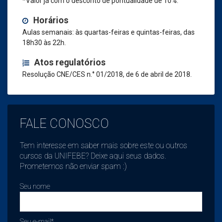
*Valor já com o desconto de pontualidade de 10%.
Horários
Aulas semanais: às quartas-feiras e quintas-feiras, das
18h30 às 22h.
Atos regulatórios
Resolução CNE/CES n.° 01/2018, de 6 de abril de 2018.
FALE CONOSCO
Tem interesse em saber mais sobre este ou outros
cursos da UNIFEBE? Deixe aqui seus dados.
Prometemos não enviar spam :)
Seu nome
Seu e-mail*