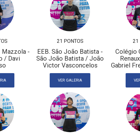
TOS
21 PONTOS
21
 Mazzola -
EEB. São João Batista -
Colégio 
 / Davi
São João Batista / João
Renaux
so
Victor Vasconcelos
Gabriel Fr
RIA
VER GALERIA
VE