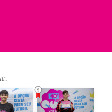
EBE:
5