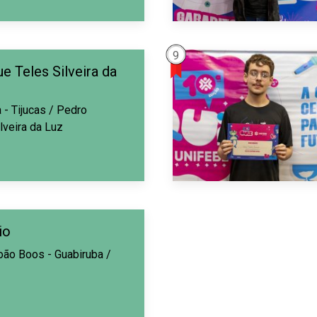
9
e Teles Silveira da
- Tijucas / Pedro
lveira da Luz
io
oão Boos - Guabiruba /