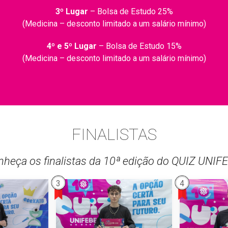
3º Lugar
– Bolsa de Estudo 25%
(Medicina – desconto limitado a um salário mínimo)
4º e 5º Lugar
– Bolsa de Estudo 15%
(Medicina – desconto limitado a um salário mínimo)
FINALISTAS
heça os finalistas da 10ª edição do QUIZ UNIF
3
4