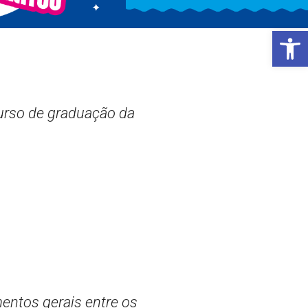
Open 
urso de graduação da
entos gerais entre os