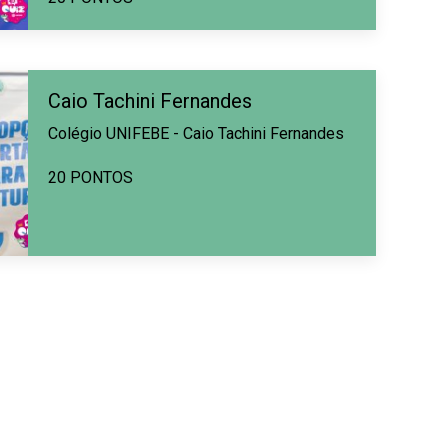
Caio Tachini Fernandes
Colégio UNIFEBE - Caio Tachini Fernandes
20 PONTOS