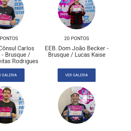
 PONTOS
20 PONTOS
Cônsul Carlos
EEB. Dom João Becker -
 - Brusque /
Brusque / Lucas Kaise
eitas Rodrigues
R GALERIA
VER GALERIA