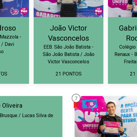
droso
João Victor
Gabri
 Mazzola -
Vasconcelos
Ro
 / Davi
EEB. São João Batista -
Colégio
so
São João Batista / João
Renaux - B
Victor Vasconcelos
Freit
TOS
21 PONTOS
21
7
 Oliveira
 Brusque / Lucas Silva de