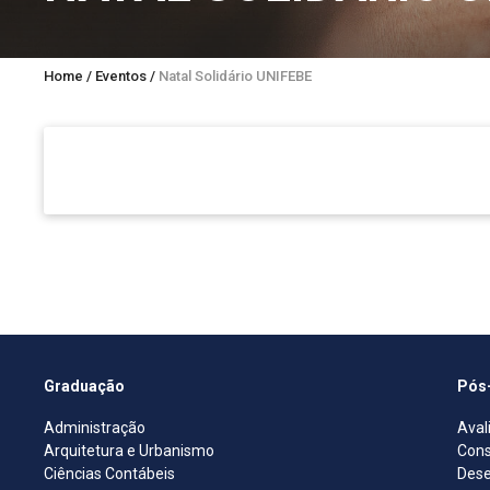
Home
/
Eventos
/
Natal Solidário UNIFEBE
Graduação
Pós
Administração
Aval
Arquitetura e Urbanismo
Cons
Ciências Contábeis
Dese