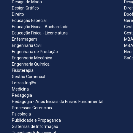
Design de Moda
Desi
Design Gráfico
Dire
Direito
Docê
Educação Especial
Gere
Educação Física - Bacharelado
Gest
Educação Física - Licenciatura
Gest
Enfermagem
MBA 
Engenharia Civil
MBA 
Engenharia de Produção
Neur
Engenharia Mecânica
Saúd
Engenharia Química
Fisioterapia
Gestão Comercial
Letras-Inglês
Medicina
Pedagogia
Pedagogia - Anos Iniciais do Ensino Fundamental
Processos Gerenciais
Psicologia
Publicidade e Propaganda
Sistemas de Informação
Tecnologia Educacional