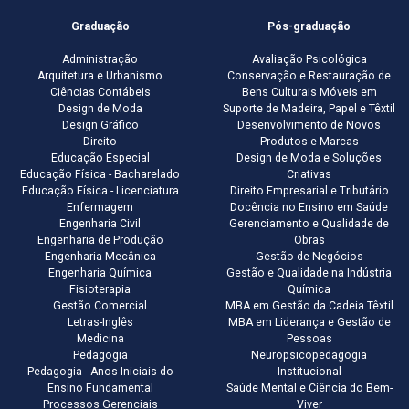
Graduação
Pós-graduação
Administração
Avaliação Psicológica
Arquitetura e Urbanismo
Conservação e Restauração de
Ciências Contábeis
Bens Culturais Móveis em
Design de Moda
Suporte de Madeira, Papel e Têxtil
Design Gráfico
Desenvolvimento de Novos
Direito
Produtos e Marcas
Educação Especial
Design de Moda e Soluções
Educação Física - Bacharelado
Criativas
Educação Física - Licenciatura
Direito Empresarial e Tributário
Enfermagem
Docência no Ensino em Saúde
Engenharia Civil
Gerenciamento e Qualidade de
Engenharia de Produção
Obras
Engenharia Mecânica
Gestão de Negócios
Engenharia Química
Gestão e Qualidade na Indústria
Fisioterapia
Química
Gestão Comercial
MBA em Gestão da Cadeia Têxtil
Letras-Inglês
MBA em Liderança e Gestão de
Medicina
Pessoas
Pedagogia
Neuropsicopedagogia
Pedagogia - Anos Iniciais do
Institucional
Ensino Fundamental
Saúde Mental e Ciência do Bem-
Processos Gerenciais
Viver