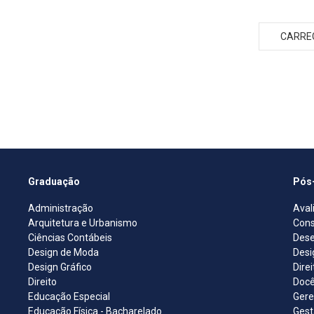
CARRE
Graduação
Pós
Administração
Aval
Arquitetura e Urbanismo
Cons
Ciências Contábeis
Dese
Design de Moda
Desi
Design Gráfico
Dire
Direito
Docê
Educação Especial
Gere
Educação Física - Bacharelado
Gest