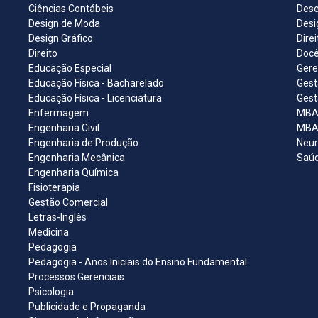
Ciências Contábeis
Dese
Design de Moda
Desi
Design Gráfico
Dire
Direito
Docê
Educação Especial
Gere
Educação Física - Bacharelado
Gest
Educação Física - Licenciatura
Gest
Enfermagem
MBA 
Engenharia Civil
MBA 
Engenharia de Produção
Neur
Engenharia Mecânica
Saúd
Engenharia Química
Fisioterapia
Gestão Comercial
Letras-Inglês
Medicina
Pedagogia
Pedagogia - Anos Iniciais do Ensino Fundamental
Processos Gerenciais
Psicologia
Publicidade e Propaganda