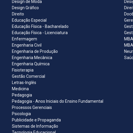
Design de Moda
Desi
Design Gráfico
Dire
Direito
Docê
Educação Especial
Gere
Educação Física - Bacharelado
Gest
Educação Física - Licenciatura
Gest
Enfermagem
MBA 
Engenharia Civil
MBA 
Engenharia de Produção
Neur
Engenharia Mecânica
Saúd
Engenharia Química
Fisioterapia
Gestão Comercial
Letras-Inglês
Medicina
Pedagogia
Pedagogia - Anos Iniciais do Ensino Fundamental
Processos Gerenciais
Psicologia
Publicidade e Propaganda
Sistemas de Informação
Tecnologia Educacional