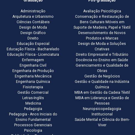
Graduação
Pós-graduação
Administração
Avaliação Psicológica
Arquitetura e Urbanismo
Conservação e Restauração de
Ciências Contábeis
Bens Culturais Móveis em
Design de Moda
Suporte de Madeira, Papel e Têxtil
Design Gráfico
Desenvolvimento de Novos
Direito
Produtos e Marcas
Educação Especial
Design de Moda e Soluções
Educação Física - Bacharelado
Criativas
Educação Física - Licenciatura
Direito Empresarial e Tributário
Enfermagem
Docência no Ensino em Saúde
Engenharia Civil
Gerenciamento e Qualidade de
Engenharia de Produção
Obras
Engenharia Mecânica
Gestão de Negócios
Engenharia Química
Gestão e Qualidade na Indústria
Fisioterapia
Química
Gestão Comercial
MBA em Gestão da Cadeia Têxtil
Letras-Inglês
MBA em Liderança e Gestão de
Medicina
Pessoas
Pedagogia
Neuropsicopedagogia
Pedagogia - Anos Iniciais do
Institucional
Ensino Fundamental
Saúde Mental e Ciência do Bem-
Processos Gerenciais
Viver
Psicologia