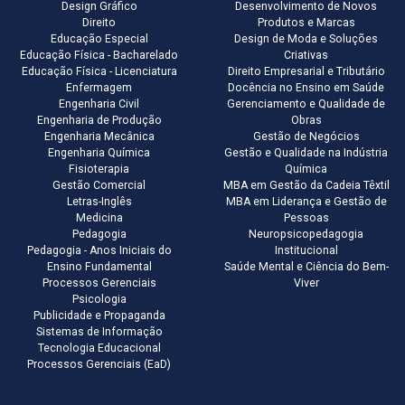
Design Gráfico
Desenvolvimento de Novos
Direito
Produtos e Marcas
Educação Especial
Design de Moda e Soluções
Educação Física - Bacharelado
Criativas
Educação Física - Licenciatura
Direito Empresarial e Tributário
Enfermagem
Docência no Ensino em Saúde
Engenharia Civil
Gerenciamento e Qualidade de
Engenharia de Produção
Obras
Engenharia Mecânica
Gestão de Negócios
Engenharia Química
Gestão e Qualidade na Indústria
Fisioterapia
Química
Gestão Comercial
MBA em Gestão da Cadeia Têxtil
Letras-Inglês
MBA em Liderança e Gestão de
Medicina
Pessoas
Pedagogia
Neuropsicopedagogia
Pedagogia - Anos Iniciais do
Institucional
Ensino Fundamental
Saúde Mental e Ciência do Bem-
Processos Gerenciais
Viver
Psicologia
Publicidade e Propaganda
Sistemas de Informação
Tecnologia Educacional
Processos Gerenciais (EaD)