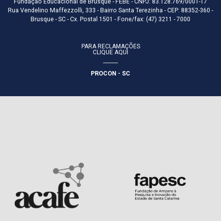
Fundação Educacional de Brusque - FEBE - CNPJ: 83.128.769/0001-17
Rua Vendelino Maffezzolli, 333 - Bairro Santa Terezinha - CEP: 88352-360 -
Brusque - SC - Cx. Postal 1501 - Fone/fax: (47) 3211 - 7000
PARA RECLAMAÇÕES
CLIQUE AQUI
PROCON - SC