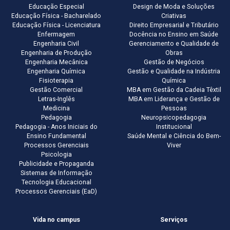
Educação Especial
Design de Moda e Soluções
Educação Física - Bacharelado
Criativas
Educação Física - Licenciatura
Direito Empresarial e Tributário
Enfermagem
Docência no Ensino em Saúde
Engenharia Civil
Gerenciamento e Qualidade de
Engenharia de Produção
Obras
Engenharia Mecânica
Gestão de Negócios
Engenharia Química
Gestão e Qualidade na Indústria
Fisioterapia
Química
Gestão Comercial
MBA em Gestão da Cadeia Têxtil
Letras-Inglês
MBA em Liderança e Gestão de
Medicina
Pessoas
Pedagogia
Neuropsicopedagogia
Pedagogia - Anos Iniciais do
Institucional
Ensino Fundamental
Saúde Mental e Ciência do Bem-
Processos Gerenciais
Viver
Psicologia
Publicidade e Propaganda
Sistemas de Informação
Tecnologia Educacional
Processos Gerenciais (EaD)
Vida no campus
Serviços