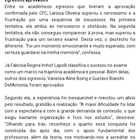
Egressos aprovados
Entre os acadêmicos egressos que tiveram a aprovação
confirmada pelo CFC, Larissa Oliveira superou o nervosismo e a
frustração por uma sequência de insucessos. Na primeira
tentativa, ela atribui ao nervosismo o obstáculo. Na segunda
tentativa, ela não conseguiu comparecer à prova, mas superou a
frustração para um terceiro exame. Desta vez, o desfecho foi
diferente. “Foi um momento emocionante e muito esperado, com
certeza guardarei na minha memória”, confessa.
Já Fabricia Regina Imhof Lapolli classifica o sucesso no exame
como um marco na trajetória acadêmica e pessoal. Além delas,
outros dois egressos, Vanessa Aline Boing e Gustavo Bianchi
DellAntonia, foram aprovados.
Segundo ela, a experiência foi inesquecível e mesclou um alívio
pelo resultado, gratidão e realização. “A maior dificuldade foi lidar
com a expectativa e com a grande demanda de conteúdo, o que
exigiu bastante organização e foco nos estudos”, descreve.
“Olhando para trás, reconheço o quanto essa conquista foi
construída dia após dia, com o apoio fundamental dos
professores além da teoria, nos motivando-nos a acreditar no