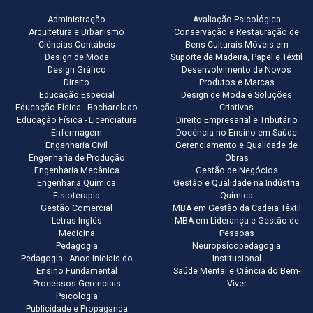
Administração
Avaliação Psicológica
Arquitetura e Urbanismo
Conservação e Restauração de
Ciências Contábeis
Bens Culturais Móveis em
Design de Moda
Suporte de Madeira, Papel e Têxtil
Design Gráfico
Desenvolvimento de Novos
Direito
Produtos e Marcas
Educação Especial
Design de Moda e Soluções
Educação Física - Bacharelado
Criativas
Educação Física - Licenciatura
Direito Empresarial e Tributário
Enfermagem
Docência no Ensino em Saúde
Engenharia Civil
Gerenciamento e Qualidade de
Engenharia de Produção
Obras
Engenharia Mecânica
Gestão de Negócios
Engenharia Química
Gestão e Qualidade na Indústria
Fisioterapia
Química
Gestão Comercial
MBA em Gestão da Cadeia Têxtil
Letras-Inglês
MBA em Liderança e Gestão de
Medicina
Pessoas
Pedagogia
Neuropsicopedagogia
Pedagogia - Anos Iniciais do
Institucional
Ensino Fundamental
Saúde Mental e Ciência do Bem-
Processos Gerenciais
Viver
Psicologia
Publicidade e Propaganda