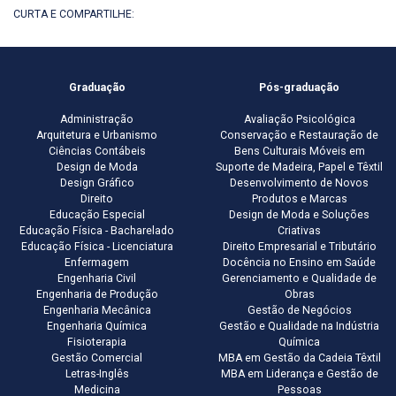
CURTA E COMPARTILHE:
Graduação
Pós-graduação
Administração
Avaliação Psicológica
Arquitetura e Urbanismo
Conservação e Restauração de
Ciências Contábeis
Bens Culturais Móveis em
Design de Moda
Suporte de Madeira, Papel e Têxtil
Design Gráfico
Desenvolvimento de Novos
Direito
Produtos e Marcas
Educação Especial
Design de Moda e Soluções
Educação Física - Bacharelado
Criativas
Educação Física - Licenciatura
Direito Empresarial e Tributário
Enfermagem
Docência no Ensino em Saúde
Engenharia Civil
Gerenciamento e Qualidade de
Engenharia de Produção
Obras
Engenharia Mecânica
Gestão de Negócios
Engenharia Química
Gestão e Qualidade na Indústria
Fisioterapia
Química
Gestão Comercial
MBA em Gestão da Cadeia Têxtil
Letras-Inglês
MBA em Liderança e Gestão de
Medicina
Pessoas