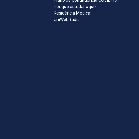
Plano de Contingência COVID-19
Por que estudar aqui?
Residência Médica
UniWebRádio