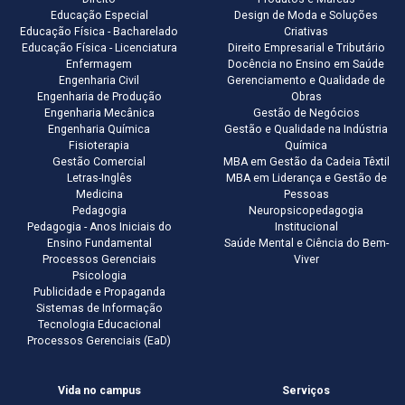
Educação Especial
Design de Moda e Soluções
Educação Física - Bacharelado
Criativas
Educação Física - Licenciatura
Direito Empresarial e Tributário
Enfermagem
Docência no Ensino em Saúde
Engenharia Civil
Gerenciamento e Qualidade de
Engenharia de Produção
Obras
Engenharia Mecânica
Gestão de Negócios
Engenharia Química
Gestão e Qualidade na Indústria
Fisioterapia
Química
Gestão Comercial
MBA em Gestão da Cadeia Têxtil
Letras-Inglês
MBA em Liderança e Gestão de
Medicina
Pessoas
Pedagogia
Neuropsicopedagogia
Pedagogia - Anos Iniciais do
Institucional
Ensino Fundamental
Saúde Mental e Ciência do Bem-
Processos Gerenciais
Viver
Psicologia
Publicidade e Propaganda
Sistemas de Informação
Tecnologia Educacional
Processos Gerenciais (EaD)
Vida no campus
Serviços