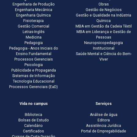
Engenharia de Produção
Obras
Engenharia Mecânica
Gestão de Negócios
Engenharia Química
Gestão e Qualidade na Indústria
Fisioterapia
Química
Gestão Comercial
MBA em Gestão da Cadeia Têxtil
Letras-Inglês
MBA em Liderança e Gestão de
Medicina
Pessoas
Pedagogia
Neuropsicopedagogia
Pedagogia - Anos Iniciais do
Institucional
Ensino Fundamental
Saúde Mental e Ciência do Bem-
Processos Gerenciais
Viver
Psicologia
Publicidade e Propaganda
Sistemas de Informação
Tecnologia Educacional
Processos Gerenciais (EaD)
Vida no campus
Serviços
Biblioteca
Análise de água
Bolsas de Estudo
Editora
Calendário
Assistência Jurídica
Certificados
Portal de Empregabilidade
Cursos de Curta Duração