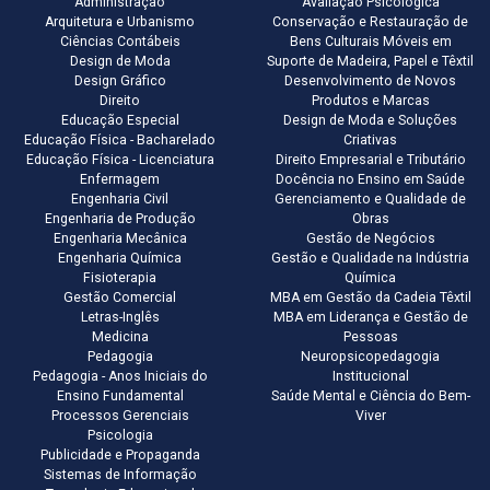
Administração
Avaliação Psicológica
Arquitetura e Urbanismo
Conservação e Restauração de
Ciências Contábeis
Bens Culturais Móveis em
Design de Moda
Suporte de Madeira, Papel e Têxtil
Design Gráfico
Desenvolvimento de Novos
Direito
Produtos e Marcas
Educação Especial
Design de Moda e Soluções
Educação Física - Bacharelado
Criativas
Educação Física - Licenciatura
Direito Empresarial e Tributário
Enfermagem
Docência no Ensino em Saúde
Engenharia Civil
Gerenciamento e Qualidade de
Engenharia de Produção
Obras
Engenharia Mecânica
Gestão de Negócios
Engenharia Química
Gestão e Qualidade na Indústria
Fisioterapia
Química
Gestão Comercial
MBA em Gestão da Cadeia Têxtil
Letras-Inglês
MBA em Liderança e Gestão de
Medicina
Pessoas
Pedagogia
Neuropsicopedagogia
Pedagogia - Anos Iniciais do
Institucional
Ensino Fundamental
Saúde Mental e Ciência do Bem-
Processos Gerenciais
Viver
Psicologia
Publicidade e Propaganda
Sistemas de Informação