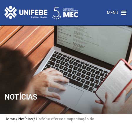
MENU
NOTÍCIAS
Home
/
Notícias
/
Unifebe oferece capacitação de docentes no Ambient