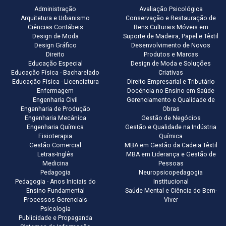
Administração
Avaliação Psicológica
Arquitetura e Urbanismo
Conservação e Restauração de
Ciências Contábeis
Bens Culturais Móveis em
Design de Moda
Suporte de Madeira, Papel e Têxtil
Design Gráfico
Desenvolvimento de Novos
Direito
Produtos e Marcas
Educação Especial
Design de Moda e Soluções
Educação Física - Bacharelado
Criativas
Educação Física - Licenciatura
Direito Empresarial e Tributário
Enfermagem
Docência no Ensino em Saúde
Engenharia Civil
Gerenciamento e Qualidade de
Engenharia de Produção
Obras
Engenharia Mecânica
Gestão de Negócios
Engenharia Química
Gestão e Qualidade na Indústria
Fisioterapia
Química
Gestão Comercial
MBA em Gestão da Cadeia Têxtil
Letras-Inglês
MBA em Liderança e Gestão de
Medicina
Pessoas
Pedagogia
Neuropsicopedagogia
Pedagogia - Anos Iniciais do
Institucional
Ensino Fundamental
Saúde Mental e Ciência do Bem-
Processos Gerenciais
Viver
Psicologia
Publicidade e Propaganda