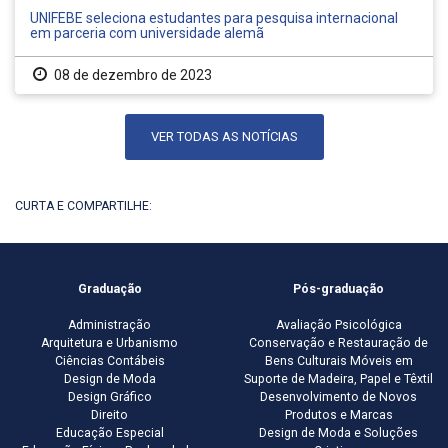
UNIFEBE seleciona estudantes para pesquisa internacional
em parceria com universidade alemã
08 de dezembro de 2023
VER TODAS AS NOTÍCIAS
CURTA E COMPARTILHE:
Graduação
Pós-graduação
Administração
Avaliação Psicológica
Arquitetura e Urbanismo
Conservação e Restauração de
Ciências Contábeis
Bens Culturais Móveis em
Design de Moda
Suporte de Madeira, Papel e Têxtil
Design Gráfico
Desenvolvimento de Novos
Direito
Produtos e Marcas
Educação Especial
Design de Moda e Soluções