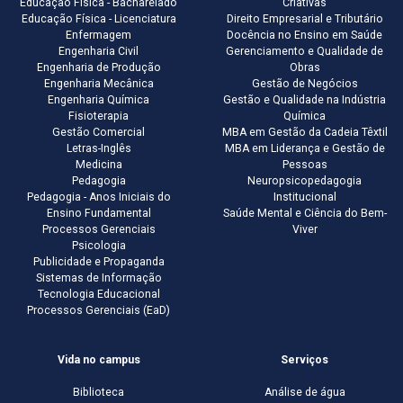
Educação Física - Bacharelado
Criativas
Educação Física - Licenciatura
Direito Empresarial e Tributário
Enfermagem
Docência no Ensino em Saúde
Engenharia Civil
Gerenciamento e Qualidade de
Engenharia de Produção
Obras
Engenharia Mecânica
Gestão de Negócios
Engenharia Química
Gestão e Qualidade na Indústria
Fisioterapia
Química
Gestão Comercial
MBA em Gestão da Cadeia Têxtil
Letras-Inglês
MBA em Liderança e Gestão de
Medicina
Pessoas
Pedagogia
Neuropsicopedagogia
Pedagogia - Anos Iniciais do
Institucional
Ensino Fundamental
Saúde Mental e Ciência do Bem-
Processos Gerenciais
Viver
Psicologia
Publicidade e Propaganda
Sistemas de Informação
Tecnologia Educacional
Processos Gerenciais (EaD)
Vida no campus
Serviços
Biblioteca
Análise de água