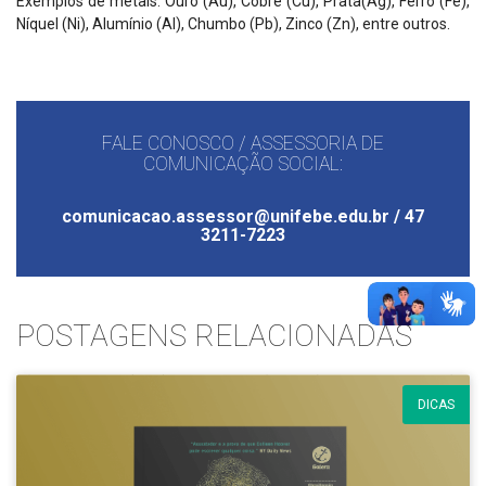
Exemplos de metais: Ouro (Au), Cobre (Cu), Prata(Ag), Ferro (Fe),
Níquel (Ni), Alumínio (Al), Chumbo (Pb), Zinco (Zn), entre outros.
FALE CONOSCO / ASSESSORIA DE
COMUNICAÇÃO SOCIAL:
comunicacao.assessor@unifebe.edu.br / 47
3211-7223
POSTAGENS RELACIONADAS
DICAS