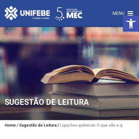
MENU
Open 
SUGESTÃO DE LEITURA
Home
/
Sugestão de Leitura
/
Ligações químicas: O que são e quais seus