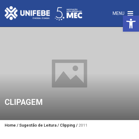
MENU
Open 
CLIPAGEM
Home
/
Sugestão de Leitura
/
Clipping
/
2011