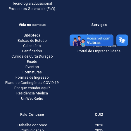
Tecnologia Educacional
Processos Gerenciais (EaD)
Vida no campus
Serviços
Biblioteca
Análise de água
Bolsas de Estudo
Editora
Calendário
Assistência Jurídica
Certificados
Portal de Empregabilidade
Cursos de Curta Duração
Enade
Eventos
Formaturas
Formas de Ingresso
Plano de Contingência COVID-19
Por que estudar aqui?
Residência Médica
UniWebRádio
Fale Conosco
QUIZ
Trabalhe conosco
2026
Comunicação
2025