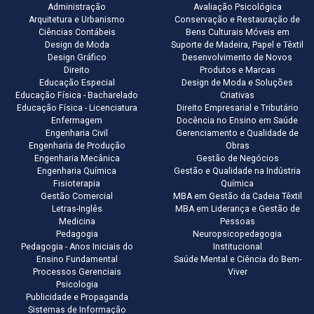
Administração
Avaliação Psicológica
Arquitetura e Urbanismo
Conservação e Restauração de
Ciências Contábeis
Bens Culturais Móveis em
Design de Moda
Suporte de Madeira, Papel e Têxtil
Design Gráfico
Desenvolvimento de Novos
Direito
Produtos e Marcas
Educação Especial
Design de Moda e Soluções
Educação Física - Bacharelado
Criativas
Educação Física - Licenciatura
Direito Empresarial e Tributário
Enfermagem
Docência no Ensino em Saúde
Engenharia Civil
Gerenciamento e Qualidade de
Engenharia de Produção
Obras
Engenharia Mecânica
Gestão de Negócios
Engenharia Química
Gestão e Qualidade na Indústria
Fisioterapia
Química
Gestão Comercial
MBA em Gestão da Cadeia Têxtil
Letras-Inglês
MBA em Liderança e Gestão de
Medicina
Pessoas
Pedagogia
Neuropsicopedagogia
Pedagogia - Anos Iniciais do
Institucional
Ensino Fundamental
Saúde Mental e Ciência do Bem-
Processos Gerenciais
Viver
Psicologia
Publicidade e Propaganda
Sistemas de Informação