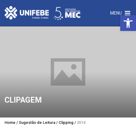
MENU
Open 
CLIPAGEM
Home
/
Sugestão de Leitura
/
Clipping
/
2014