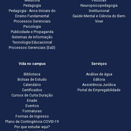
Medicina
Pessoas
Pedagogia
Neuropsicopedagogia
Pedagogia - Anos Iniciais do
Institucional
Ensino Fundamental
Saúde Mental e Ciência do Bem-
Processos Gerenciais
Viver
Psicologia
Publicidade e Propaganda
Sistemas de Informação
Tecnologia Educacional
Processos Gerenciais (EaD)
Vida no campus
Serviços
Biblioteca
Análise de água
Bolsas de Estudo
Editora
Calendário
Assistência Jurídica
Certificados
Portal de Empregabilidade
Cursos de Curta Duração
Enade
Eventos
Formaturas
Formas de Ingresso
Plano de Contingência COVID-19
Por que estudar aqui?