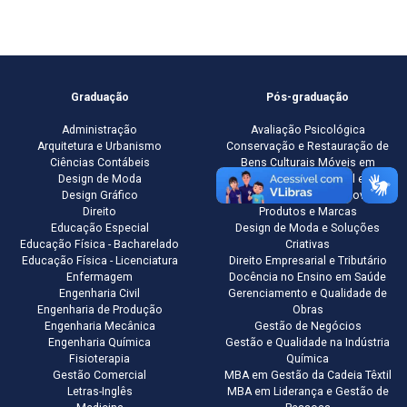
Graduação
Pós-graduação
Administração
Avaliação Psicológica
Arquitetura e Urbanismo
Conservação e Restauração de
Ciências Contábeis
Bens Culturais Móveis em
Design de Moda
Suporte de Madeira, Papel e Têxtil
Design Gráfico
Desenvolvimento de Novos
Direito
Produtos e Marcas
Educação Especial
Design de Moda e Soluções
Educação Física - Bacharelado
Criativas
Educação Física - Licenciatura
Direito Empresarial e Tributário
Enfermagem
Docência no Ensino em Saúde
Engenharia Civil
Gerenciamento e Qualidade de
Engenharia de Produção
Obras
Engenharia Mecânica
Gestão de Negócios
Engenharia Química
Gestão e Qualidade na Indústria
Fisioterapia
Química
Gestão Comercial
MBA em Gestão da Cadeia Têxtil
Letras-Inglês
MBA em Liderança e Gestão de