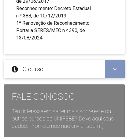
de 29/06/2017
Reconhecimento: Decreto Estadual
n.º 388, de 10/12/2019
1ª Renovação de Reconhecimento:
Portaria SERES/MEC n.º 390, de
13/08/2024
O curso
FALE CONOSCO
Tem interesse em saber mais sobre este ou
outros cursos da UNIFEBE? Deixe aqui seus
dados. Prometemos não enviar spam :)