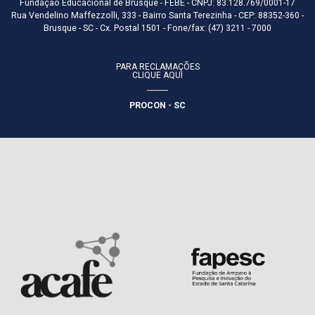
Fundação Educacional de Brusque - FEBE - CNPJ: 83.128.769/0001-17
Rua Vendelino Maffezzolli, 333 - Bairro Santa Terezinha - CEP: 88352-360 -
Brusque - SC - Cx. Postal 1501 - Fone/fax: (47) 3211 - 7000
PARA RECLAMAÇÕES
CLIQUE AQUI
PROCON - SC