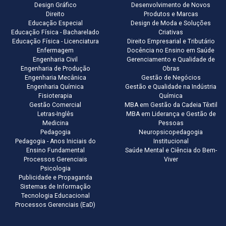
Design Gráfico
Desenvolvimento de Novos
Direito
Produtos e Marcas
Educação Especial
Design de Moda e Soluções
Educação Física - Bacharelado
Criativas
Educação Física - Licenciatura
Direito Empresarial e Tributário
Enfermagem
Docência no Ensino em Saúde
Engenharia Civil
Gerenciamento e Qualidade de
Engenharia de Produção
Obras
Engenharia Mecânica
Gestão de Negócios
Engenharia Química
Gestão e Qualidade na Indústria
Fisioterapia
Química
Gestão Comercial
MBA em Gestão da Cadeia Têxtil
Letras-Inglês
MBA em Liderança e Gestão de
Medicina
Pessoas
Pedagogia
Neuropsicopedagogia
Pedagogia - Anos Iniciais do
Institucional
Ensino Fundamental
Saúde Mental e Ciência do Bem-
Processos Gerenciais
Viver
Psicologia
Publicidade e Propaganda
Sistemas de Informação
Tecnologia Educacional
Processos Gerenciais (EaD)