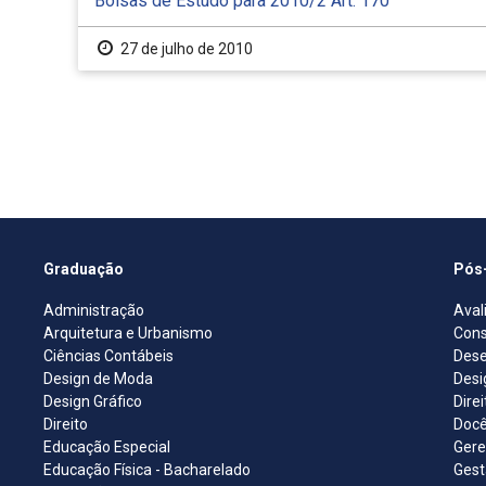
Bolsas de Estudo para 2010/2 Art. 170
27 de julho de 2010
Graduação
Pós
Administração
Aval
Arquitetura e Urbanismo
Cons
Ciências Contábeis
Dese
Design de Moda
Desi
Design Gráfico
Dire
Direito
Docê
Educação Especial
Gere
Educação Física - Bacharelado
Gest