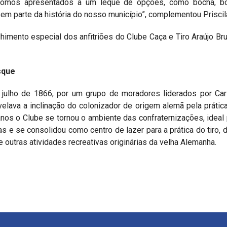
 fomos apresentados a um leque de opções, como bocha, bol
m parte da história do nosso município”, complementou Priscil
lhimento especial dos anfitriões do Clube Caça e Tiro Araújo Br
sque
julho de 1866, por um grupo de moradores liderados por Ca
evelava a inclinação do colonizador de origem alemã pela prática
anos o Clube se tornou o ambiente das confraternizações, ideal
 e se consolidou como centro de lazer para a prática do tiro, d
 outras atividades recreativas originárias da velha Alemanha.