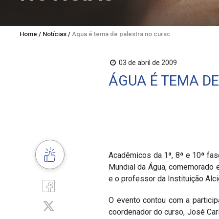
Home
/
Notícias
/
Água é tema de palestra no curso de Direito da U
03 de abril de 2009
ÁGUA É TEMA DE
Acadêmicos da 1ª, 8ª e 10ª fase
Mundial da Água, comemorado em 
e o professor da Instituição Al
O evento contou com a particip
coordenador do curso, José Ca