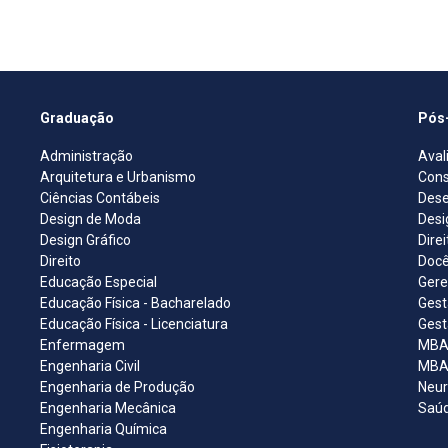
Graduação
Pós
Administração
Aval
Arquitetura e Urbanismo
Cons
Ciências Contábeis
Dese
Design de Moda
Desi
Design Gráfico
Dire
Direito
Docê
Educação Especial
Gere
Educação Física - Bacharelado
Gest
Educação Física - Licenciatura
Gest
Enfermagem
MBA 
Engenharia Civil
MBA 
Engenharia de Produção
Neur
Engenharia Mecânica
Saúd
Engenharia Química