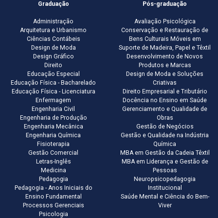
Graduação
Pós-graduação
Administração
Avaliação Psicológica
Arquitetura e Urbanismo
Conservação e Restauração de
Ciências Contábeis
Bens Culturais Móveis em
Design de Moda
Suporte de Madeira, Papel e Têxtil
Design Gráfico
Desenvolvimento de Novos
Direito
Produtos e Marcas
Educação Especial
Design de Moda e Soluções
Educação Física - Bacharelado
Criativas
Educação Física - Licenciatura
Direito Empresarial e Tributário
Enfermagem
Docência no Ensino em Saúde
Engenharia Civil
Gerenciamento e Qualidade de
Engenharia de Produção
Obras
Engenharia Mecânica
Gestão de Negócios
Engenharia Química
Gestão e Qualidade na Indústria
Fisioterapia
Química
Gestão Comercial
MBA em Gestão da Cadeia Têxtil
Letras-Inglês
MBA em Liderança e Gestão de
Medicina
Pessoas
Pedagogia
Neuropsicopedagogia
Pedagogia - Anos Iniciais do
Institucional
Ensino Fundamental
Saúde Mental e Ciência do Bem-
Processos Gerenciais
Viver
Psicologia