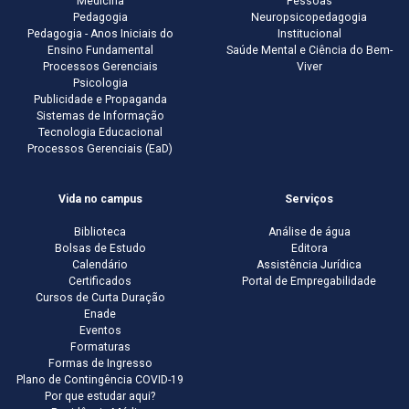
Medicina
Pessoas
Pedagogia
Neuropsicopedagogia
Pedagogia - Anos Iniciais do
Institucional
Ensino Fundamental
Saúde Mental e Ciência do Bem-
Processos Gerenciais
Viver
Psicologia
Publicidade e Propaganda
Sistemas de Informação
Tecnologia Educacional
Processos Gerenciais (EaD)
Vida no campus
Serviços
Biblioteca
Análise de água
Bolsas de Estudo
Editora
Calendário
Assistência Jurídica
Certificados
Portal de Empregabilidade
Cursos de Curta Duração
Enade
Eventos
Formaturas
Formas de Ingresso
Plano de Contingência COVID-19
Por que estudar aqui?