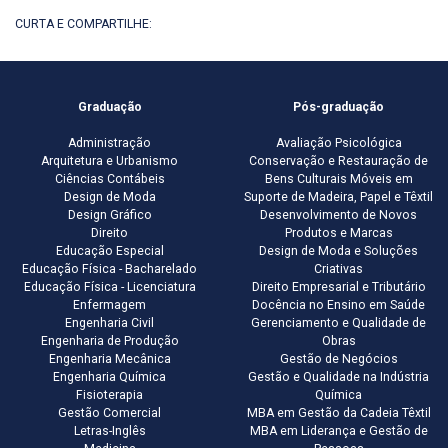
CURTA E COMPARTILHE:
Graduação
Pós-graduação
Administração
Avaliação Psicológica
Arquitetura e Urbanismo
Conservação e Restauração de
Ciências Contábeis
Bens Culturais Móveis em
Design de Moda
Suporte de Madeira, Papel e Têxtil
Design Gráfico
Desenvolvimento de Novos
Direito
Produtos e Marcas
Educação Especial
Design de Moda e Soluções
Educação Física - Bacharelado
Criativas
Educação Física - Licenciatura
Direito Empresarial e Tributário
Enfermagem
Docência no Ensino em Saúde
Engenharia Civil
Gerenciamento e Qualidade de
Engenharia de Produção
Obras
Engenharia Mecânica
Gestão de Negócios
Engenharia Química
Gestão e Qualidade na Indústria
Fisioterapia
Química
Gestão Comercial
MBA em Gestão da Cadeia Têxtil
Letras-Inglês
MBA em Liderança e Gestão de