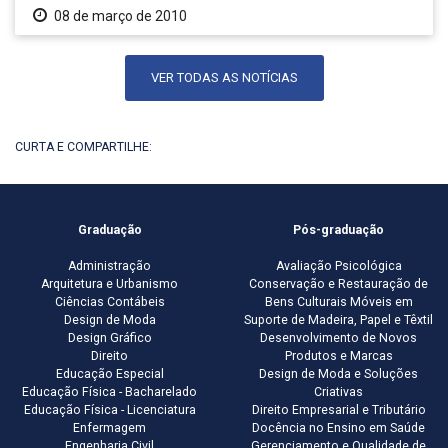
08 de março de 2010
VER TODAS AS NOTÍCIAS
CURTA E COMPARTILHE:
Graduação
Pós-graduação
Administração
Avaliação Psicológica
Arquitetura e Urbanismo
Conservação e Restauração de
Ciências Contábeis
Bens Culturais Móveis em
Design de Moda
Suporte de Madeira, Papel e Têxtil
Design Gráfico
Desenvolvimento de Novos
Direito
Produtos e Marcas
Educação Especial
Design de Moda e Soluções
Educação Física - Bacharelado
Criativas
Educação Física - Licenciatura
Direito Empresarial e Tributário
Enfermagem
Docência no Ensino em Saúde
Engenharia Civil
Gerenciamento e Qualidade de