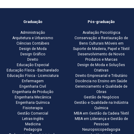
Graduação
Pós-graduação
Administração
Avaliação Psicológica
Arquitetura e Urbanismo
Conservação e Restauração de
Ciências Contábeis
Bens Culturais Móveis em
Design de Moda
Suporte de Madeira, Papel e Têxtil
Design Gráfico
Desenvolvimento de Novos
Direito
Produtos e Marcas
Educação Especial
Design de Moda e Soluções
Educação Física - Bacharelado
Criativas
Educação Física - Licenciatura
Direito Empresarial e Tributário
Enfermagem
Docência no Ensino em Saúde
Engenharia Civil
Gerenciamento e Qualidade de
Engenharia de Produção
Obras
Engenharia Mecânica
Gestão de Negócios
Engenharia Química
Gestão e Qualidade na Indústria
Fisioterapia
Química
Gestão Comercial
MBA em Gestão da Cadeia Têxtil
Letras-Inglês
MBA em Liderança e Gestão de
Medicina
Pessoas
Pedagogia
Neuropsicopedagogia