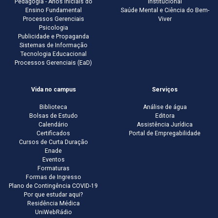
Pedagogia - Anos Iniciais do
Institucional
Ensino Fundamental
Saúde Mental e Ciência do Bem-
Processos Gerenciais
Viver
Psicologia
Publicidade e Propaganda
Sistemas de Informação
Tecnologia Educacional
Processos Gerenciais (EaD)
Vida no campus
Serviços
Biblioteca
Análise de água
Bolsas de Estudo
Editora
Calendário
Assistência Jurídica
Certificados
Portal de Empregabilidade
Cursos de Curta Duração
Enade
Eventos
Formaturas
Formas de Ingresso
Plano de Contingência COVID-19
Por que estudar aqui?
Residência Médica
UniWebRádio