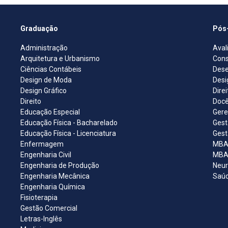
Graduação
Pós
Administração
Aval
Arquitetura e Urbanismo
Cons
Ciências Contábeis
Dese
Design de Moda
Desi
Design Gráfico
Dire
Direito
Docê
Educação Especial
Gere
Educação Física - Bacharelado
Gest
Educação Física - Licenciatura
Gest
Enfermagem
MBA 
Engenharia Civil
MBA 
Engenharia de Produção
Neur
Engenharia Mecânica
Saúd
Engenharia Química
Fisioterapia
Gestão Comercial
Letras-Inglês