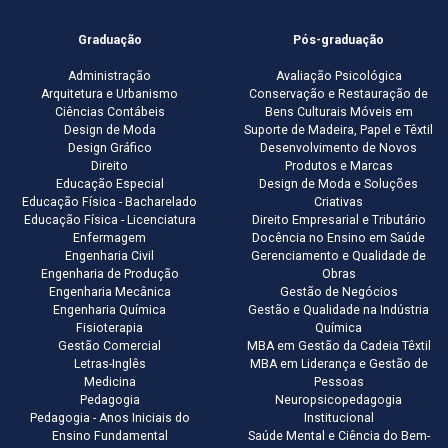
Graduação
Pós-graduação
Administração
Avaliação Psicológica
Arquitetura e Urbanismo
Conservação e Restauração de
Ciências Contábeis
Bens Culturais Móveis em
Design de Moda
Suporte de Madeira, Papel e Têxtil
Design Gráfico
Desenvolvimento de Novos
Direito
Produtos e Marcas
Educação Especial
Design de Moda e Soluções
Educação Física - Bacharelado
Criativas
Educação Física - Licenciatura
Direito Empresarial e Tributário
Enfermagem
Docência no Ensino em Saúde
Engenharia Civil
Gerenciamento e Qualidade de
Engenharia de Produção
Obras
Engenharia Mecânica
Gestão de Negócios
Engenharia Química
Gestão e Qualidade na Indústria
Fisioterapia
Química
Gestão Comercial
MBA em Gestão da Cadeia Têxtil
Letras-Inglês
MBA em Liderança e Gestão de
Medicina
Pessoas
Pedagogia
Neuropsicopedagogia
Pedagogia - Anos Iniciais do
Institucional
Ensino Fundamental
Saúde Mental e Ciência do Bem-