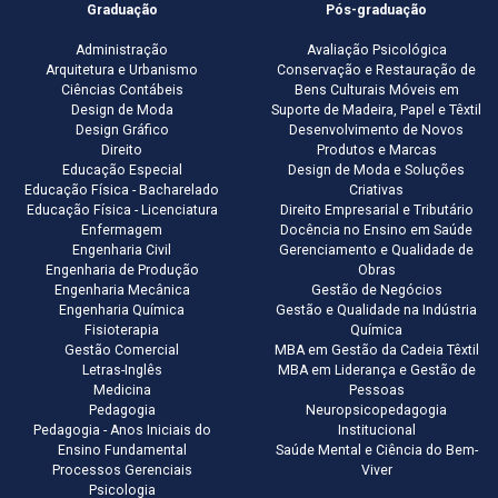
Graduação
Pós-graduação
Administração
Avaliação Psicológica
Arquitetura e Urbanismo
Conservação e Restauração de
Ciências Contábeis
Bens Culturais Móveis em
Design de Moda
Suporte de Madeira, Papel e Têxtil
Design Gráfico
Desenvolvimento de Novos
Direito
Produtos e Marcas
Educação Especial
Design de Moda e Soluções
Educação Física - Bacharelado
Criativas
Educação Física - Licenciatura
Direito Empresarial e Tributário
Enfermagem
Docência no Ensino em Saúde
Engenharia Civil
Gerenciamento e Qualidade de
Engenharia de Produção
Obras
Engenharia Mecânica
Gestão de Negócios
Engenharia Química
Gestão e Qualidade na Indústria
Fisioterapia
Química
Gestão Comercial
MBA em Gestão da Cadeia Têxtil
Letras-Inglês
MBA em Liderança e Gestão de
Medicina
Pessoas
Pedagogia
Neuropsicopedagogia
Pedagogia - Anos Iniciais do
Institucional
Ensino Fundamental
Saúde Mental e Ciência do Bem-
Processos Gerenciais
Viver
Psicologia