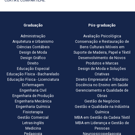
CURTA E COMPARTILHE:
Graduação
Pós-graduação
Administração
Avaliação Psicológica
Arquitetura e Urbanismo
Conservação e Restauração de
Ciências Contábeis
Bens Culturais Móveis em
Design de Moda
Suporte de Madeira, Papel e Têxtil
Design Gráfico
Desenvolvimento de Novos
Direito
Produtos e Marcas
Educação Especial
Design de Moda e Soluções
Educação Física - Bacharelado
Criativas
Educação Física - Licenciatura
Direito Empresarial e Tributário
Enfermagem
Docência no Ensino em Saúde
Engenharia Civil
Gerenciamento e Qualidade de
Engenharia de Produção
Obras
Engenharia Mecânica
Gestão de Negócios
Engenharia Química
Gestão e Qualidade na Indústria
Fisioterapia
Química
Gestão Comercial
MBA em Gestão da Cadeia Têxtil
Letras-Inglês
MBA em Liderança e Gestão de
Medicina
Pessoas
Pedagogia
Neuropsicopedagogia