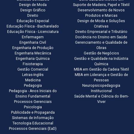
Design de Moda
Suporte de Madeira, Papel e Têxtil
Design Gráfico
Desenvolvimento de Novos
Direito
Produtos e Marcas
Educação Especial
Design de Moda e Soluções
Educação Física - Bacharelado
Criativas
Educação Física - Licenciatura
Direito Empresarial e Tributário
Enfermagem
Docência no Ensino em Saúde
Engenharia Civil
Gerenciamento e Qualidade de
Engenharia de Produção
Obras
Engenharia Mecânica
Gestão de Negócios
Engenharia Química
Gestão e Qualidade na Indústria
Fisioterapia
Química
Gestão Comercial
MBA em Gestão da Cadeia Têxtil
Letras-Inglês
MBA em Liderança e Gestão de
Medicina
Pessoas
Pedagogia
Neuropsicopedagogia
Pedagogia - Anos Iniciais do
Institucional
Ensino Fundamental
Saúde Mental e Ciência do Bem-
Processos Gerenciais
Viver
Psicologia
Publicidade e Propaganda
Sistemas de Informação
Tecnologia Educacional
Processos Gerenciais (EaD)