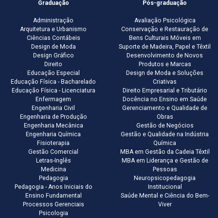
Graduação
Pós-graduação
Administração
Avaliação Psicológica
Arquitetura e Urbanismo
Conservação e Restauração de
Ciências Contábeis
Bens Culturais Móveis em
Design de Moda
Suporte de Madeira, Papel e Têxtil
Design Gráfico
Desenvolvimento de Novos
Direito
Produtos e Marcas
Educação Especial
Design de Moda e Soluções
Educação Física - Bacharelado
Criativas
Educação Física - Licenciatura
Direito Empresarial e Tributário
Enfermagem
Docência no Ensino em Saúde
Engenharia Civil
Gerenciamento e Qualidade de
Engenharia de Produção
Obras
Engenharia Mecânica
Gestão de Negócios
Engenharia Química
Gestão e Qualidade na Indústria
Fisioterapia
Química
Gestão Comercial
MBA em Gestão da Cadeia Têxtil
Letras-Inglês
MBA em Liderança e Gestão de
Medicina
Pessoas
Pedagogia
Neuropsicopedagogia
Pedagogia - Anos Iniciais do
Institucional
Ensino Fundamental
Saúde Mental e Ciência do Bem-
Processos Gerenciais
Viver
Psicologia