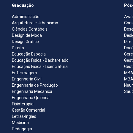
Graduação
Pós
Administração
Aval
Arquitetura e Urbanismo
Cons
Ciências Contábeis
Dese
Design de Moda
Desi
Design Gráfico
Dire
Direito
Docê
Educação Especial
Gere
Educação Física - Bacharelado
Gest
Educação Física - Licenciatura
Gest
Enfermagem
MBA 
Engenharia Civil
MBA 
Engenharia de Produção
Neur
Engenharia Mecânica
Saúd
Engenharia Química
Fisioterapia
Gestão Comercial
Letras-Inglês
Medicina
Pedagogia