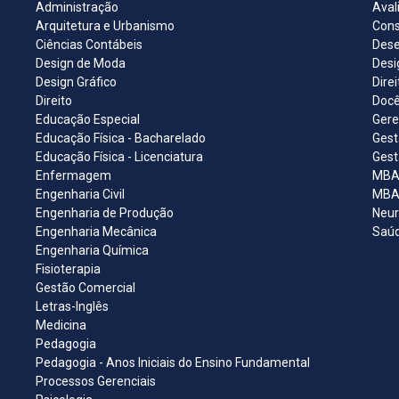
Administração
Aval
Arquitetura e Urbanismo
Cons
Ciências Contábeis
Dese
Design de Moda
Desi
Design Gráfico
Dire
Direito
Docê
Educação Especial
Gere
Educação Física - Bacharelado
Gest
Educação Física - Licenciatura
Gest
Enfermagem
MBA 
Engenharia Civil
MBA 
Engenharia de Produção
Neur
Engenharia Mecânica
Saúd
Engenharia Química
Fisioterapia
Gestão Comercial
Letras-Inglês
Medicina
Pedagogia
Pedagogia - Anos Iniciais do Ensino Fundamental
Processos Gerenciais