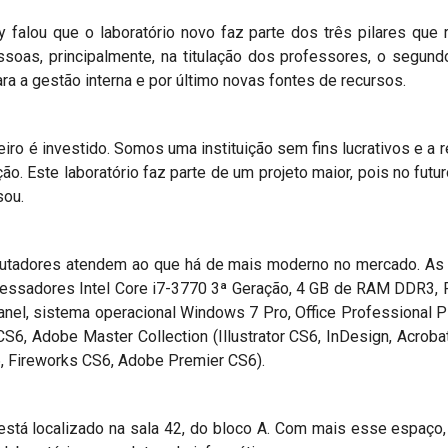
hy falou que o laboratório novo faz parte dos três pilares qu
soas, principalmente, na titulação dos professores, o segundo
 a gestão interna e por último novas fontes de recursos.
ro é investido. Somos uma instituição sem fins lucrativos e a r
ção. Este laboratório faz parte de um projeto maior, pois no futu
sou.
putadores atendem ao que há de mais moderno no mercado. A
cessadores Intel Core i7-3770 3ª Geração, 4 GB de RAM DDR3, 
anel, sistema operacional Windows 7 Pro, Office Professional Plu
S6, Adobe Master Collection (Illustrator CS6, InDesign, Acroba
, Fireworks CS6, Adobe Premier CS6).
 está localizado na sala 42, do bloco A. Com mais esse espaço