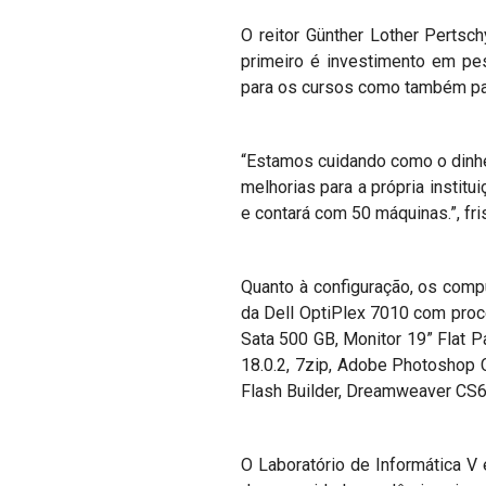
O reitor Günther Lother Pertsc
primeiro é investimento em pes
para os cursos como também para
“Estamos cuidando como o dinhei
melhorias para a própria institui
e contará com 50 máquinas.”, fri
Quanto à configuração, os com
da Dell OptiPlex 7010 com pro
Sata 500 GB, Monitor 19” Flat P
18.0.2, 7zip, Adobe Photoshop C
Flash Builder, Dreamweaver CS6
O Laboratório de Informática V