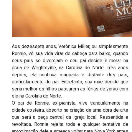
Aos dezessete anos, Verônica Miller, ou simplesmente
Ronnie, vê sua vida virar de cabeça para baixo, quando
seus pais se divorciam e seu pai decide ir morar na
praia de Wrightsville, na Carolina do Norte. Três anos
depois, ela continua magoada e distante dos pais,
particularmente do pai. Entretanto, sua mãe decide que
seria melhor os filhos passarem as férias de verão com
ele na Carolina do Norte.
O pai de Ronnie, ex-pianista, vive tranquilamente na
cidade costeira, absorto na criação de uma obra de arte
que será a peça central da igreja local. Ressentida e
revoltada, Ronnie rejeita toda e qualquer tentativa de
aproximação dele e ameaça voltar para Nova York antes