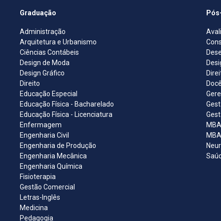
Graduação
Pós
Administração
Aval
Arquitetura e Urbanismo
Cons
Ciências Contábeis
Dese
Design de Moda
Desi
Design Gráfico
Dire
Direito
Docê
Educação Especial
Gere
Educação Física - Bacharelado
Gest
Educação Física - Licenciatura
Gest
Enfermagem
MBA 
Engenharia Civil
MBA 
Engenharia de Produção
Neur
Engenharia Mecânica
Saúd
Engenharia Química
Fisioterapia
Gestão Comercial
Letras-Inglês
Medicina
Pedagogia