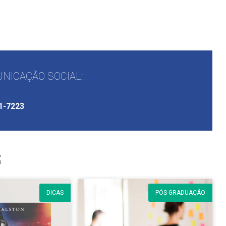
NICAÇÃO SOCIAL:
1-7223
S
DICAS
PÓS-GRADUAÇÃO