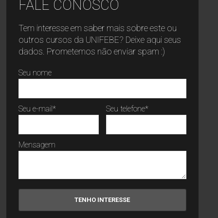
FALE CONOSCO
Tem interesse em saber mais sobre este ou
outros cursos da UNIFEBE? Deixe aqui seus
dados. Prometemos não enviar spam :)
Seu nome
Seu e-mail*
Seu telefone*
Mensagem
TENHO INTERESSE