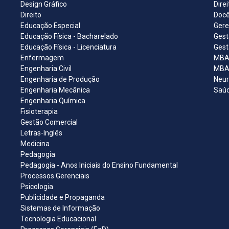
Design Gráfico
Dire
Direito
Docê
Educação Especial
Gere
Educação Física - Bacharelado
Gest
Educação Física - Licenciatura
Gest
Enfermagem
MBA 
Engenharia Civil
MBA 
Engenharia de Produção
Neur
Engenharia Mecânica
Saúd
Engenharia Química
Fisioterapia
Gestão Comercial
Letras-Inglês
Medicina
Pedagogia
Pedagogia - Anos Iniciais do Ensino Fundamental
Processos Gerenciais
Psicologia
Publicidade e Propaganda
Sistemas de Informação
Tecnologia Educacional