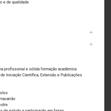
o e de qualidade.
ia profissional e sólida formação acadêmica
e Iniciação Científica, Extensão e Publicações
Solos
 macarrão
estre
ns de estudo e participação em feiras