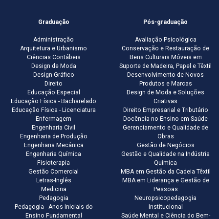
Graduação
Pós-graduação
Administração
Avaliação Psicológica
Arquitetura e Urbanismo
Conservação e Restauração de
Ciências Contábeis
Bens Culturais Móveis em
Design de Moda
Suporte de Madeira, Papel e Têxtil
Design Gráfico
Desenvolvimento de Novos
Direito
Produtos e Marcas
Educação Especial
Design de Moda e Soluções
Educação Física - Bacharelado
Criativas
Educação Física - Licenciatura
Direito Empresarial e Tributário
Enfermagem
Docência no Ensino em Saúde
Engenharia Civil
Gerenciamento e Qualidade de
Engenharia de Produção
Obras
Engenharia Mecânica
Gestão de Negócios
Engenharia Química
Gestão e Qualidade na Indústria
Fisioterapia
Química
Gestão Comercial
MBA em Gestão da Cadeia Têxtil
Letras-Inglês
MBA em Liderança e Gestão de
Medicina
Pessoas
Pedagogia
Neuropsicopedagogia
Pedagogia - Anos Iniciais do
Institucional
Ensino Fundamental
Saúde Mental e Ciência do Bem-