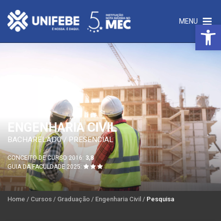
MENU
Open 
ENGENHARIA CIVIL
BACHARELADO / PRESENCIAL
CONCEITO DE CURSO 2016:
3,8
GUIA DA FACULDADE 2025:
Home
/
Cursos
/
Graduação
/
Engenharia Civil
/
Pesquisa