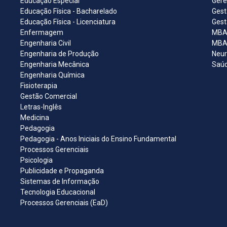
Educação Especial
Gere
Educação Física - Bacharelado
Gest
Educação Física - Licenciatura
Gest
Enfermagem
MBA 
Engenharia Civil
MBA 
Engenharia de Produção
Neur
Engenharia Mecânica
Saúd
Engenharia Química
Fisioterapia
Gestão Comercial
Letras-Inglês
Medicina
Pedagogia
Pedagogia - Anos Iniciais do Ensino Fundamental
Processos Gerenciais
Psicologia
Publicidade e Propaganda
Sistemas de Informação
Tecnologia Educacional
Processos Gerenciais (EaD)