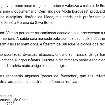
tivo proporcionar resgate histórico e valorizar a cultura de Br
 para o documentário “Cem anos de Moda Burguesa”, produzid
 disciplina História da Moda, ministrada pela professora e
 Edinéia Pereira da Silva Betta.
hor! Vamos percorrer os caminhos daqueles que escreveram a nos
s fábricas. A saída será marcada pelo som da sirene da indústr
m a nossa identidade, e fizeram de Brusque “A cidade dos teci
presentadas diversas atrações, entre elas: música, dança tra
 antigas e jogos infantis. Durante o dia também serão escolhido
e a bicicleta mais antiga e a mais original.
es receberão algumas “peças de fazendas”, que faz referê
teis aos seus funcionários em épocas festivas.
drigues
omunicação Social
211-7223