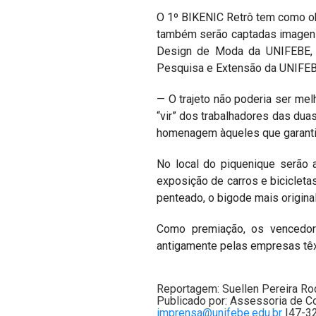
O 1º BIKENIC Retrô tem como obje
também serão captadas imagens
Design de Moda da UNIFEBE, na
Pesquisa e Extensão da UNIFEBE,
— O trajeto não poderia ser mel
“vir” dos trabalhadores das dua
homenagem àqueles que garantira
No local do piquenique serão a
exposição de carros e bicicletas
penteado, o bigode mais original 
Como premiação, os vencedor
antigamente pelas empresas têx
Reportagem: Suellen Pereira Ro
Publicado por: Assessoria de C
imprensa@unifebe.edu.br
|47-3