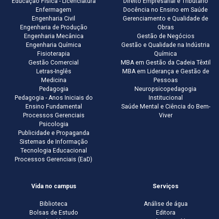
Educação Física - Licenciatura
Direito Empresarial e Tributário
Enfermagem
Docência no Ensino em Saúde
Engenharia Civil
Gerenciamento e Qualidade de
Engenharia de Produção
Obras
Engenharia Mecânica
Gestão de Negócios
Engenharia Química
Gestão e Qualidade na Indústria
Fisioterapia
Química
Gestão Comercial
MBA em Gestão da Cadeia Têxtil
Letras-Inglês
MBA em Liderança e Gestão de
Medicina
Pessoas
Pedagogia
Neuropsicopedagogia
Pedagogia - Anos Iniciais do
Institucional
Ensino Fundamental
Saúde Mental e Ciência do Bem-
Processos Gerenciais
Viver
Psicologia
Publicidade e Propaganda
Sistemas de Informação
Tecnologia Educacional
Processos Gerenciais (EaD)
Vida no campus
Serviços
Biblioteca
Análise de água
Bolsas de Estudo
Editora