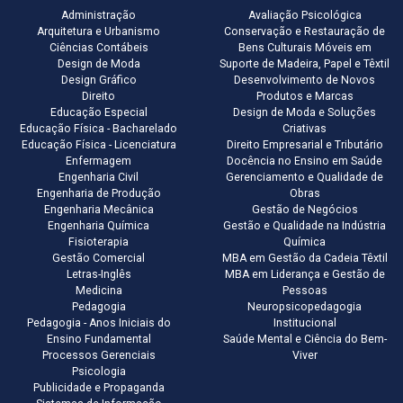
Administração
Avaliação Psicológica
Arquitetura e Urbanismo
Conservação e Restauração de
Ciências Contábeis
Bens Culturais Móveis em
Design de Moda
Suporte de Madeira, Papel e Têxtil
Design Gráfico
Desenvolvimento de Novos
Direito
Produtos e Marcas
Educação Especial
Design de Moda e Soluções
Educação Física - Bacharelado
Criativas
Educação Física - Licenciatura
Direito Empresarial e Tributário
Enfermagem
Docência no Ensino em Saúde
Engenharia Civil
Gerenciamento e Qualidade de
Engenharia de Produção
Obras
Engenharia Mecânica
Gestão de Negócios
Engenharia Química
Gestão e Qualidade na Indústria
Fisioterapia
Química
Gestão Comercial
MBA em Gestão da Cadeia Têxtil
Letras-Inglês
MBA em Liderança e Gestão de
Medicina
Pessoas
Pedagogia
Neuropsicopedagogia
Pedagogia - Anos Iniciais do
Institucional
Ensino Fundamental
Saúde Mental e Ciência do Bem-
Processos Gerenciais
Viver
Psicologia
Publicidade e Propaganda