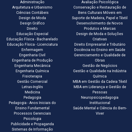
Administração
Avaliação Psicológica
Arquitetura e Urbanismo
Conservação e Restauração de
Ciências Contábeis
Bens Culturais Móveis em
Design de Moda
Suporte de Madeira, Papel e Têxtil
Design Gráfico
Desenvolvimento de Novos
Direito
Produtos e Marcas
Educação Especial
Design de Moda e Soluções
Educação Física - Bacharelado
Criativas
Educação Física - Licenciatura
Direito Empresarial e Tributário
Enfermagem
Docência no Ensino em Saúde
Engenharia Civil
Gerenciamento e Qualidade de
Engenharia de Produção
Obras
Engenharia Mecânica
Gestão de Negócios
Engenharia Química
Gestão e Qualidade na Indústria
Fisioterapia
Química
Gestão Comercial
MBA em Gestão da Cadeia Têxtil
Letras-Inglês
MBA em Liderança e Gestão de
Medicina
Pessoas
Pedagogia
Neuropsicopedagogia
Pedagogia - Anos Iniciais do
Institucional
Ensino Fundamental
Saúde Mental e Ciência do Bem-
Processos Gerenciais
Viver
Psicologia
Publicidade e Propaganda
Sistemas de Informação